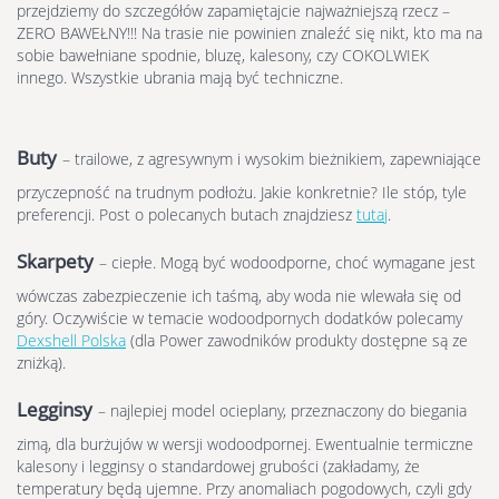
przejdziemy do szczegółów zapamiętajcie najważniejszą rzecz –
ZERO BAWEŁNY!!! Na trasie nie powinien znaleźć się nikt, kto ma na
sobie bawełniane spodnie, bluzę, kalesony, czy COKOLWIEK
innego. Wszystkie ubrania mają być techniczne.
Buty
– trailowe, z agresywnym i wysokim bieżnikiem, zapewniające
przyczepność na trudnym podłożu. Jakie konkretnie? Ile stóp, tyle
preferencji. Post o polecanych butach znajdziesz
tutaj
.
Skarpety
– ciepłe. Mogą być wodoodporne, choć wymagane jest
wówczas zabezpieczenie ich taśmą, aby woda nie wlewała się od
góry. Oczywiście w temacie wodoodpornych dodatków polecamy
Dexshell Polska
(dla Power zawodników produkty dostępne są ze
zniżką).
Legginsy
– najlepiej model ocieplany, przeznaczony do biegania
zimą, dla burżujów w wersji wodoodpornej. Ewentualnie termiczne
kalesony i legginsy o standardowej grubości (zakładamy, że
temperatury będą ujemne. Przy anomaliach pogodowych, czyli gdy