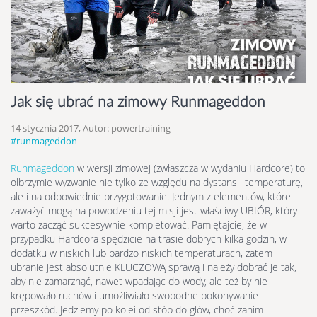
Jak się ubrać na zimowy Runmageddon
14 stycznia 2017, Autor: powertraining
#runmageddon
Runmageddon
w wersji zimowej (zwłaszcza w wydaniu Hardcore) to
olbrzymie wyzwanie nie tylko ze względu na dystans i temperaturę,
ale i na odpowiednie przygotowanie. Jednym z elementów, które
zaważyć mogą na powodzeniu tej misji jest właściwy UBIÓR, który
warto zacząć sukcesywnie kompletować. Pamiętajcie, że w
przypadku Hardcora spędzicie na trasie dobrych kilka godzin, w
dodatku w niskich lub bardzo niskich temperaturach, zatem
ubranie jest absolutnie KLUCZOWĄ sprawą i należy dobrać je tak,
aby nie zamarznąć, nawet wpadając do wody, ale też by nie
krępowało ruchów i umożliwiało swobodne pokonywanie
przeszkód. Jedziemy po kolei od stóp do głów, choć zanim