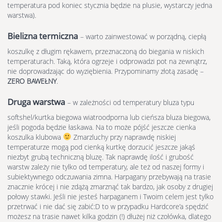
temperatura pod koniec stycznia będzie na plusie, wystarczy jedna
warstwa).
Bielizna termiczna
– warto zainwestować w porządną, ciepłą
koszulkę z długim rękawem, przeznaczoną do biegania w niskich
temperaturach. Taką, która ogrzeje i odprowadzi pot na zewnątrz,
nie doprowadzając do wyziębienia. Przypominamy złotą zasadę –
ZERO BAWEŁNY
.
Druga warstwa
– w zależności od temperatury bluza typu
softshel/kurtka biegowa wiatroodporna lub cieńsza bluza biegowa,
jeśli pogoda będzie łaskawa. Na to może pójść jeszcze cienka
koszulka klubowa
Zmarzluchy przy naprawdę niskiej
temperaturze mogą pod cienką kurtkę dorzucić jeszcze jakąś
niezbyt grubą techniczną bluzę. Tak naprawdę ilość i grubość
warstw zależy nie tylko od temperatury, ale też od naszej formy i
subiektywnego odczuwania zimna. Harpagany przebywają na trasie
znacznie krócej i nie zdążą zmarznąć tak bardzo, jak osoby z drugiej
połowy stawki. Jeśli nie jesteś harpaganem i Twoim celem jest tylko
przetrwać i nie dać się zabić:D to w przypadku Hardcore’a spędzić
możesz na trasie nawet kilka godzin (!) dłużej niż czołówka, dlatego