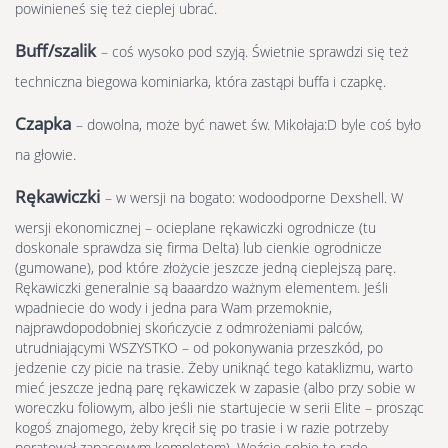
powinieneś się też cieplej ubrać.
Buff/szalik
– coś wysoko pod szyją. Świetnie sprawdzi się też
techniczna biegowa kominiarka, która zastąpi buffa i czapkę.
Czapka
– dowolna, może być nawet św. Mikołaja:D byle coś było
na głowie.
Rękawiczki
– w wersji na bogato: wodoodporne Dexshell. W
wersji ekonomicznej – ocieplane rękawiczki ogrodnicze (tu
doskonale sprawdza się firma Delta) lub cienkie ogrodnicze
(gumowane), pod które złożycie jeszcze jedną cieplejszą parę.
Rękawiczki generalnie są baaardzo ważnym elementem. Jeśli
wpadniecie do wody i jedna para Wam przemoknie,
najprawdopodobniej skończycie z odmrożeniami palców,
utrudniającymi WSZYSTKO – od pokonywania przeszkód, po
jedzenie czy picie na trasie. Żeby uniknąć tego kataklizmu, warto
mieć jeszcze jedną parę rękawiczek w zapasie (albo przy sobie w
woreczku foliowym, albo jeśli nie startujecie w serii Elite – prosząc
kogoś znajomego, żeby kręcił się po trasie i w razie potrzeby
poratował zapasowym kompletem). Weźcie sobie tę radę