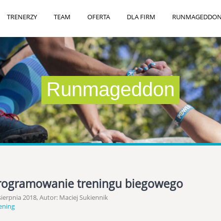
TRENERZY
TEAM
OFERTA
DLA FIRM
RUNMAGEDDO
Runmageddon
rogramowanie treningu biegowego
sierpnia 2018, Autor: Maciej Sukiennik
ening