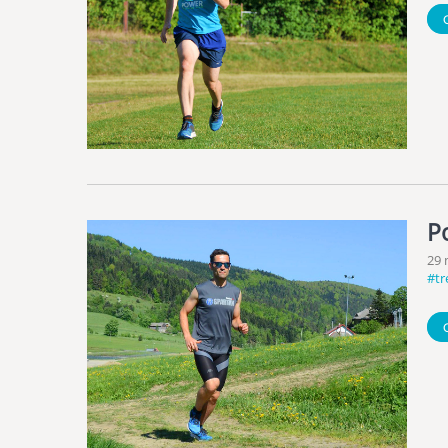
P
29 
#tr