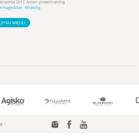
września 2017, Autor: powertraining
unmageddon
#trening
CZYTAJ WIĘCEJ
as