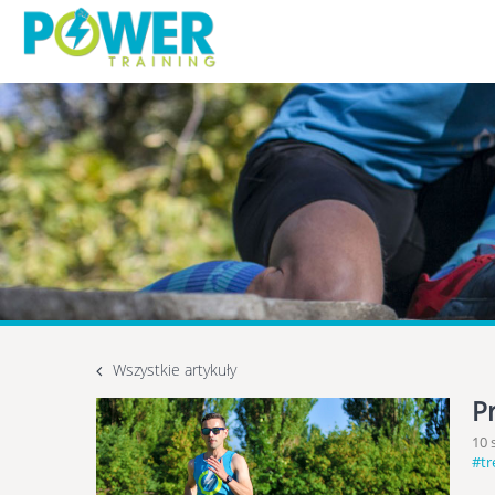
Wszystkie artykuły
P
10 
#tr