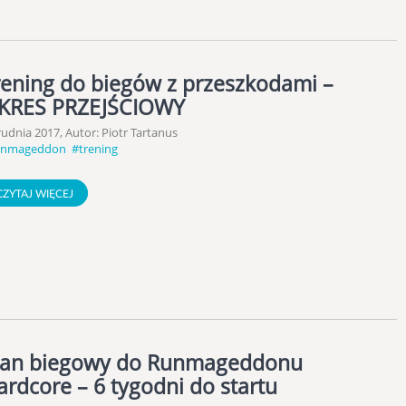
rening do biegów z przeszkodami –
KRES PRZEJŚCIOWY
rudnia 2017, Autor: Piotr Tartanus
unmageddon
#trening
CZYTAJ WIĘCEJ
lan biegowy do Runmageddonu
ardcore – 6 tygodni do startu