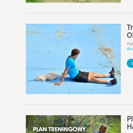
T
O
4 g
#r
P
H