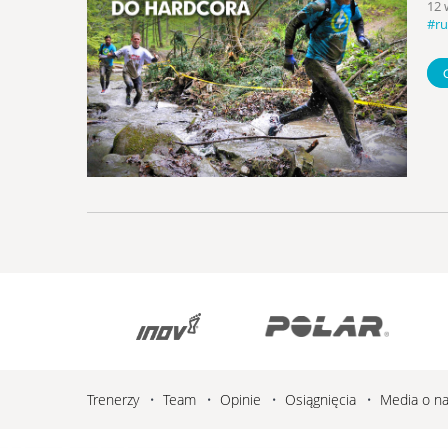
12 
#r
Trenerzy
Team
Opinie
Osiągnięcia
Media o n